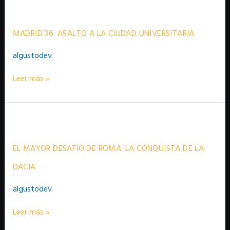
MADRID
36.
ASALTO
A
MADRID 36. ASALTO A LA CIUDAD UNIVERSITARIA
LA
CIUDAD
algustodev
UNIVERSITARIA
Leer más »
EL
MAYOR
DESAFÍO
DE
EL MAYOR DESAFÍO DE ROMA. LA CONQUISTA DE LA
ROMA.
LA
DACIA
CONQUISTA
DE
algustodev
LA
DACIA
Leer más »