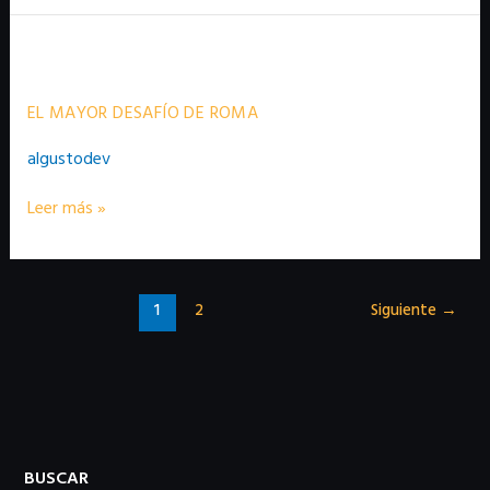
El
mayor
desafío
de
EL MAYOR DESAFÍO DE ROMA
Roma
algustodev
Leer más »
1
2
Siguiente
→
BUSCAR