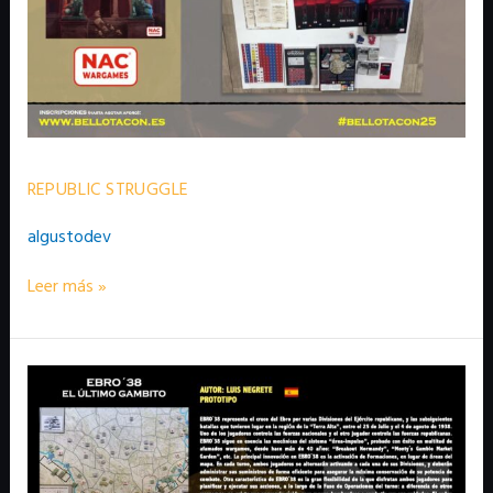
REPUBLIC STRUGGLE
algustodev
Leer más »
EBRO’38.
EL
ÚLTIMO
GAMBITO