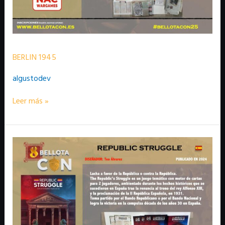
BERLIN 1945
algustodev
Leer más »
REPUBLIC
STRUGGLE