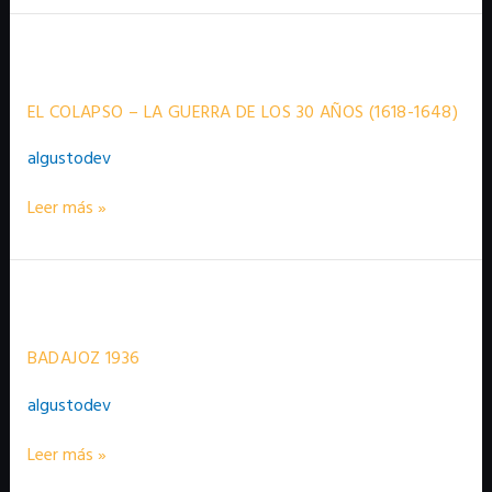
EL
COLAPSO
–
LA
EL COLAPSO – LA GUERRA DE LOS 30 AÑOS (1618-1648)
GUERRA
DE
algustodev
LOS
30
AÑOS
Leer más »
(1618-
1648)
Badajoz
1936
BADAJOZ 1936
algustodev
Leer más »