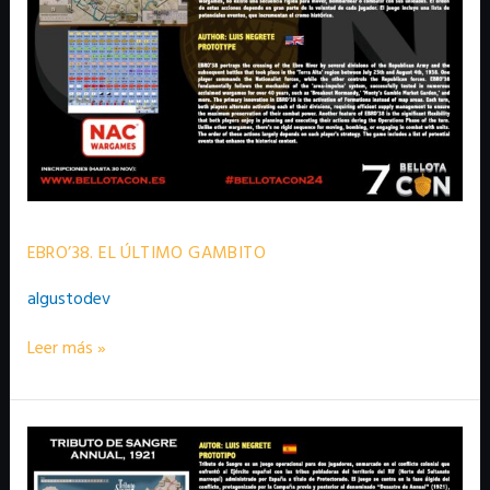
EBRO’38. EL ÚLTIMO GAMBITO
algustodev
Leer más »
TRIBUTO
DE
SANGRE