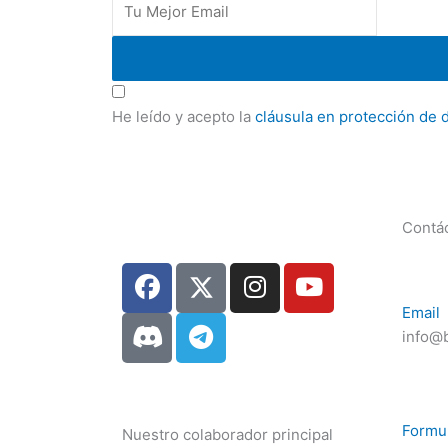
He leído y acepto la
cláusula en protección de 
Contá
F
D
T
I
Y
a
i
e
n
o
Email
c
s
l
s
u
info@b
e
c
e
t
t
b
o
g
a
u
o
r
r
g
b
o
d
a
r
e
Formul
Nuestro colaborador principal