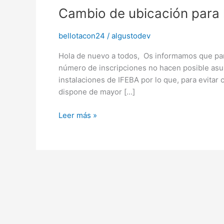
Cambio de ubicación para l
ubicación
para
las
bellotacon24
/
algustodev
Bellotas
Hola de nuevo a todos, Os informamos que para
Con
número de inscripciones no hacen posible asum
7ª
instalaciones de IFEBA por lo que, para evitar 
Edición
dispone de mayor […]
Leer más »