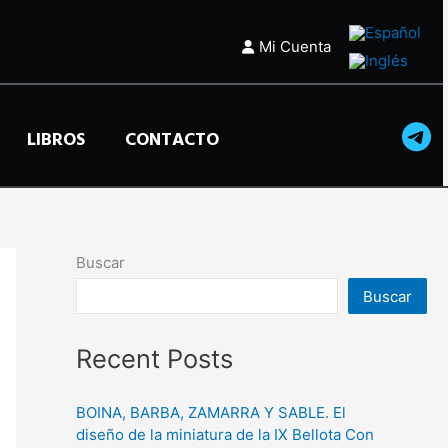
Mi Cuenta
LIBROS
CONTACTO
Buscar
Buscar
Recent Posts
BOINA, BARBA, ZAMARRA Y SABLE. El
diseño de la miniatura de la IX Bellota Con