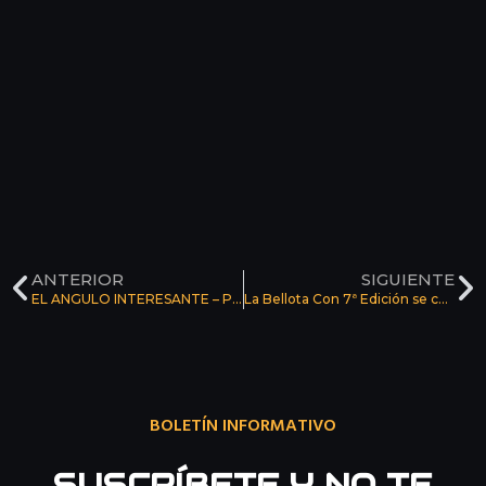
Prev
N
ANTERIOR
SIGUIENTE
EL ANGULO INTERESANTE – Presentación BellotaCon 7, novedades y mucho más
La Bellota Con 7ª Edición se celebrará según lo planeado
BOLETÍN INFORMATIVO
SUSCRÍBETE Y NO TE