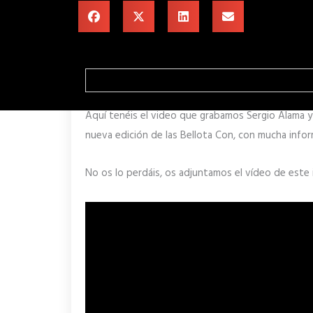
Aquí tenéis el video que grabamos Sergio Alama y
nueva edición de las Bellota Con, con mucha info
No os lo perdáis, os adjuntamos el vídeo de este