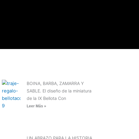
ARTÍCULOS RECIENTES
BOINA, BARBA, ZAMARRA Y
SABLE. El diseño de la miniatura
de la IX Bellota Con
Leer Más »
UN ABRAZO PARA LA HISTORIA.