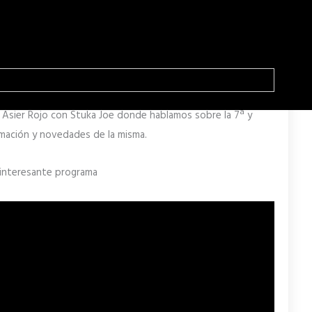
 Asier Rojo con Stuka Joe donde hablamos sobre la 7ª y
rmación y novedades de la misma.
 interesante programa