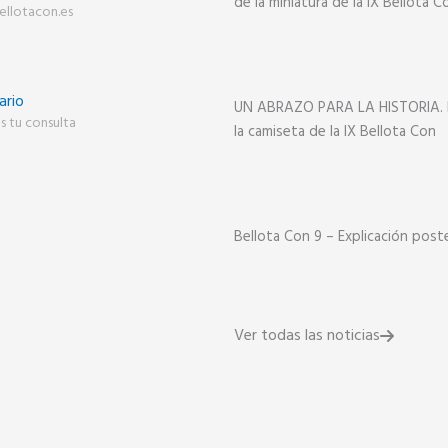
de la miniatura de la IX Bellota C
ellotacon.es
ario
UN ABRAZO PARA LA HISTORIA. E
s tu consulta
la camiseta de la IX Bellota Con
Bellota Con 9 – Explicación post
Ver todas las noticias