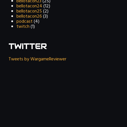
bellotacon23
(25)
bellotacon24
(12)
bellotacon25
(2)
bellotacon26
(3)
podcast
(4)
twitch
(1)
TWITTER
Tweets by WargameReviewer