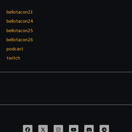
bellotacon23
bellotacon24
bellotacon25
bellotacon26
podcast
twitch
F
I
Y
D
T
a
n
o
i
e
c
s
u
s
l