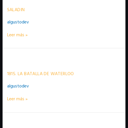
SALADIN
algustodev
Leer más »
1815.
La
batalla
de
1815. LA BATALLA DE WATERLOO
Waterloo
algustodev
Leer más »
300
–