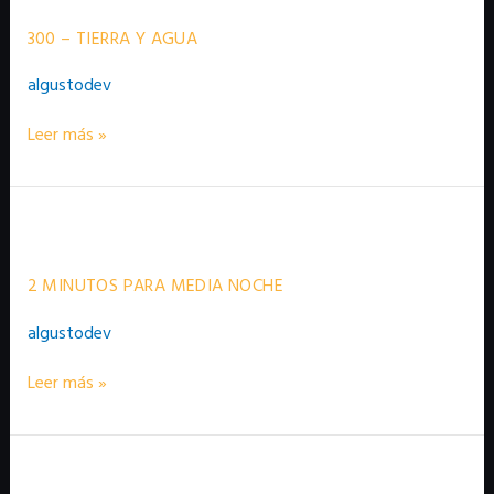
Tierra
y
300 – TIERRA Y AGUA
agua
algustodev
Leer más »
2
minutos
para
media
2 MINUTOS PARA MEDIA NOCHE
noche
algustodev
Leer más »
1212
–