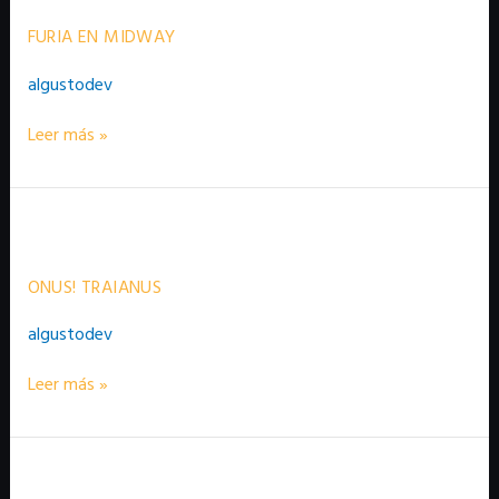
midway
FURIA EN MIDWAY
algustodev
Leer más »
Onus!
Traianus
ONUS! TRAIANUS
algustodev
Leer más »
Saladin