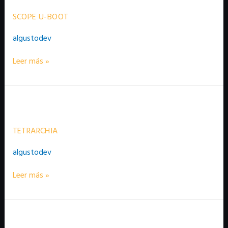
Boot
SCOPE U-BOOT
algustodev
Leer más »
Tetrarchia
TETRARCHIA
algustodev
Leer más »
Furia
en